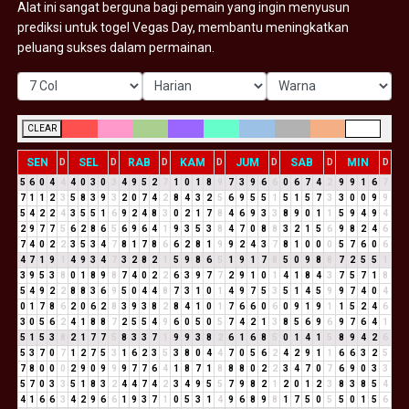
Alat ini sangat berguna bagi pemain yang ingin menyusun
prediksi untuk togel Vegas Day, membantu meningkatkan
peluang sukses dalam permainan.
CLEAR
SEN
SEL
RAB
KAM
JUM
SAB
MIN
D
D
D
D
D
D
D
5
6
0
4
4
4
0
3
0
3
4
9
5
2
7
1
0
1
8
9
7
3
9
6
6
0
6
7
4
2
9
9
1
6
7
7
1
1
2
3
5
8
3
9
3
2
0
7
4
2
8
4
3
2
5
6
9
5
5
1
5
1
5
7
3
3
0
0
9
9
5
4
2
2
4
3
5
5
1
6
9
2
4
8
3
0
2
1
7
8
4
6
9
3
3
8
9
0
1
1
5
9
4
9
4
2
9
7
7
5
6
2
8
6
5
6
9
6
4
1
9
3
5
3
8
4
7
0
8
8
3
2
1
5
6
9
8
2
4
6
7
4
0
2
2
3
5
3
4
7
8
1
7
8
6
6
2
8
1
9
9
2
4
3
7
8
1
0
0
0
5
7
6
0
6
4
7
1
9
1
4
9
3
4
7
3
2
8
2
1
5
9
8
6
5
1
9
1
7
8
5
0
9
8
8
7
2
5
5
1
3
9
5
3
8
0
1
8
9
8
7
4
0
2
2
6
3
9
7
7
2
9
1
0
1
4
1
8
4
3
7
5
7
1
8
5
4
9
2
2
8
8
3
6
9
5
0
4
4
8
7
3
1
0
1
4
9
7
5
3
5
1
4
5
9
9
7
4
0
4
0
1
7
8
6
2
0
6
2
8
3
9
3
8
2
8
4
1
0
1
7
6
6
0
6
0
9
1
9
1
1
5
2
4
6
3
0
5
6
2
4
1
8
8
7
2
5
5
4
9
6
0
5
0
5
7
4
2
1
3
8
5
6
9
6
9
7
6
4
1
5
1
5
3
8
2
1
7
7
5
8
3
3
7
1
9
9
3
8
2
6
1
6
8
5
0
1
4
1
5
8
9
4
2
6
5
3
7
0
7
1
2
7
5
3
1
6
2
3
5
3
8
0
4
4
7
0
5
6
2
4
2
9
1
1
6
6
3
2
5
7
8
0
0
0
2
9
0
9
9
9
7
7
6
4
1
8
7
1
8
8
8
0
2
2
3
4
7
0
7
6
9
0
3
3
5
7
0
3
3
5
1
8
3
2
4
4
7
4
2
3
4
9
5
5
7
9
8
2
1
2
0
1
2
3
8
3
8
5
4
4
1
6
6
3
4
2
9
6
6
1
9
3
7
1
0
5
3
1
4
9
6
8
9
8
1
7
5
0
5
5
0
1
5
6