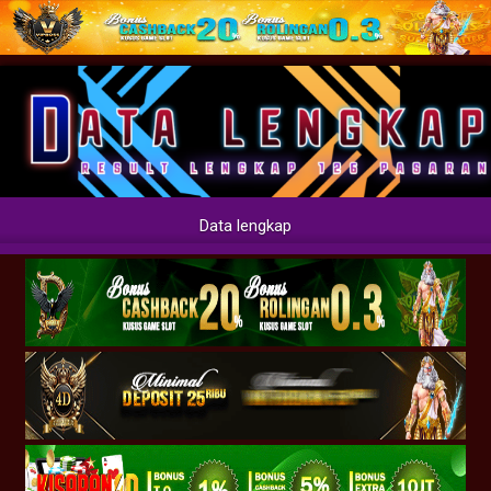
Data lengkap