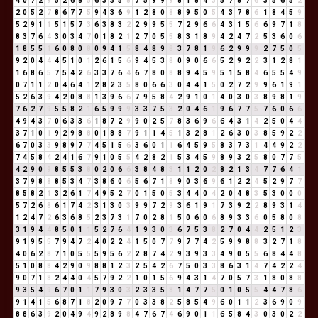
4
0
7
2
9
5
2
6
8
5
6
3
3
5
8
7
5
9
9
9
8
1
8
4
3
5
7
8
7
6
3
5
6
5
2
2
0
5
2
7
8
6
7
7
5
9
4
3
6
9
1
2
8
0
8
8
9
5
0
5
4
3
7
8
6
1
8
4
5
9
5
2
9
1
1
5
1
5
7
3
6
3
8
3
2
2
9
9
5
5
7
2
9
6
6
4
3
1
5
6
6
9
7
1
8
8
3
7
6
4
3
0
3
4
7
0
1
8
2
1
2
7
0
5
5
8
3
1
8
9
4
2
4
7
2
5
3
6
0
6
1
8
5
5
1
6
0
8
0
8
0
9
4
1
5
8
4
8
9
8
3
7
8
1
9
6
2
9
9
9
2
7
5
0
5
9
2
0
4
4
4
5
1
0
1
2
6
1
5
6
9
4
5
3
8
0
9
0
6
6
5
2
9
2
2
3
1
2
8
1
1
6
8
6
5
7
5
4
2
6
3
3
7
6
4
6
7
8
0
8
8
9
4
5
9
5
1
5
8
4
6
5
5
4
9
0
7
1
1
2
0
4
6
4
1
2
8
2
3
5
8
0
6
6
3
0
4
4
1
5
0
2
7
2
9
9
6
1
9
1
5
2
6
3
9
4
2
0
8
8
1
3
9
6
6
7
9
5
8
4
2
9
1
0
1
4
0
3
0
3
8
9
8
1
9
7
6
2
7
9
5
5
8
2
1
6
5
9
9
9
3
3
7
5
3
2
0
4
6
1
9
6
7
7
5
7
6
0
6
6
4
9
4
3
7
0
6
3
3
6
1
8
7
2
9
9
0
2
5
7
8
3
6
9
6
6
4
3
1
4
2
5
0
4
4
3
7
1
0
1
9
2
9
8
8
0
1
8
8
7
9
1
1
4
5
1
3
2
8
1
2
6
3
0
3
8
5
9
2
2
6
7
0
3
3
9
8
9
7
7
4
5
1
5
6
3
6
0
1
1
6
4
5
9
5
8
3
7
3
1
4
4
9
2
2
7
4
5
8
4
2
4
1
6
7
9
1
0
5
5
4
2
8
2
1
5
3
4
5
9
8
9
3
2
5
8
0
7
7
5
4
2
9
0
9
8
5
5
3
8
0
2
0
6
6
3
8
4
8
3
1
1
2
0
2
8
2
1
3
4
7
7
6
4
1
3
7
9
8
8
8
5
3
4
7
3
8
6
0
6
5
6
7
1
8
9
0
3
6
9
6
1
2
2
4
5
2
9
7
7
8
5
8
2
1
3
2
6
1
7
4
9
5
2
7
0
1
5
0
5
3
4
4
0
4
2
0
4
8
3
5
3
0
0
0
5
7
2
6
8
6
1
7
4
2
3
1
3
0
3
9
9
7
2
9
3
6
1
9
1
7
3
9
2
2
8
9
3
1
4
1
2
4
7
2
6
3
6
8
5
2
3
7
3
1
7
0
2
8
1
5
0
6
0
6
8
9
3
3
6
0
5
8
0
8
3
1
9
4
4
8
5
0
1
1
5
2
7
6
4
1
9
3
0
3
6
7
5
3
8
2
7
0
4
4
2
5
1
2
3
9
1
9
5
5
7
9
4
7
2
4
0
2
2
4
1
5
0
7
7
9
7
7
4
2
5
9
9
8
8
3
2
7
1
8
4
0
6
2
8
7
1
0
5
5
5
9
5
6
2
2
8
7
4
2
9
3
9
3
3
4
9
0
5
5
6
8
4
4
8
5
1
0
8
8
4
2
9
0
9
8
8
1
2
3
2
5
4
2
6
7
5
0
3
3
8
6
3
1
4
7
4
2
2
4
9
0
7
1
8
2
4
4
0
4
5
7
9
2
2
1
0
1
5
6
9
4
3
1
4
7
0
5
7
3
1
8
0
8
8
9
3
5
4
9
6
7
0
1
1
7
9
3
0
3
2
3
3
5
8
1
4
7
7
5
0
1
0
5
5
4
4
7
8
6
9
1
4
1
5
6
8
7
1
8
2
0
9
7
7
0
3
3
8
2
5
8
5
4
9
6
0
1
1
2
3
6
9
0
9
8
8
6
3
9
2
0
4
9
4
9
2
8
9
8
4
7
6
7
4
6
9
0
1
1
6
5
8
4
3
0
3
0
2
2