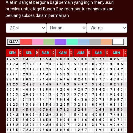
Alat ini sangat berguna bagi pemain yang ingin menyusun
prediksi untuk togel Busan Day, membantu meningkatkan
peluang sukses dalam permainan.
CLEAR
SEN
SEL
RAB
KAM
JUM
SAB
MIN
D
D
D
D
D
D
D
4
7
6
2
8
0
4
6
0
6
1
0
5
4
9
5
0
0
3
3
5
0
8
8
7
3
3
7
1
8
0
2
5
5
1
8
4
7
4
2
2
7
2
8
1
4
3
2
0
2
7
6
0
7
7
5
8
8
2
1
8
7
2
1
3
3
5
8
6
5
3
9
0
2
2
2
7
4
9
4
1
8
2
5
7
4
5
7
5
3
4
5
1
0
1
0
6
4
0
4
3
9
4
2
6
2
9
9
1
1
2
9
8
5
4
4
1
4
1
5
2
5
3
3
6
1
9
1
9
1
7
9
4
7
2
0
7
2
0
2
5
5
1
0
1
8
0
3
0
3
7
1
4
0
4
6
6
4
6
1
0
2
0
9
9
0
7
7
7
5
4
7
0
4
4
9
3
2
3
5
2
4
2
7
9
7
1
4
5
9
9
1
9
3
3
5
4
9
7
7
3
5
4
3
7
8
2
1
9
1
0
6
3
8
2
4
6
1
6
7
1
5
8
0
8
7
2
0
6
6
9
2
5
7
3
3
9
4
2
6
7
8
4
3
7
1
4
0
3
3
2
0
6
3
9
7
0
1
3
4
6
7
5
3
8
3
7
0
7
7
7
5
4
1
5
9
5
6
5
2
6
0
6
1
7
3
1
3
1
4
7
4
1
7
8
7
0
1
6
7
6
4
3
6
9
3
0
7
9
7
5
6
5
7
3
6
6
2
3
5
9
3
0
6
6
1
3
5
6
2
3
2
2
5
7
3
2
1
0
1
8
7
9
9
9
0
3
1
3
4
8
3
5
5
1
4
5
9
1
1
0
7
0
6
6
8
7
6
3
9
2
2
6
9
6
1
2
6
8
5
8
3
5
0
5
1
7
4
2
6
8
0
0
9
9
5
9
2
9
2
3
0
4
1
5
5
4
4
6
1
4
0
8
5
4
7
4
8
3
2
0
7
0
5
5
9
6
2
2
4
9
6
5
8
4
7
0
0
4
4
8
1
1
6
7
6
6
6
0
6
8
0
7
1
8
1
8
3
2
5
0
2
2
1
3
4
4
2
6
8
5
3
0
7
7
1
2
4
8
3
3
1
7
6
4
9
0
9
4
4
4
1
5
5
1
7
2
3
9
3
0
5
6
8
5
3
0
6
6
3
1
2
6
7
4
1
1
9
1
1
4
0
4
3
7