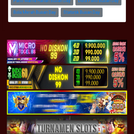
Paito Warna Harian Busan Day
Data Paito Busan Day
Bola Merah Busan Day
Statistik Busan Day