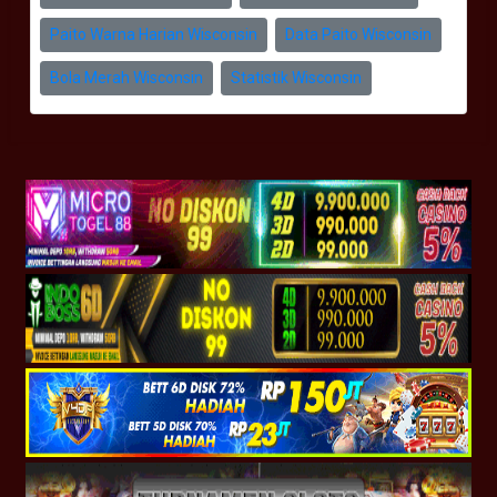
Paito Warna Harian Wisconsin
Data Paito Wisconsin
Bola Merah Wisconsin
Statistik Wisconsin