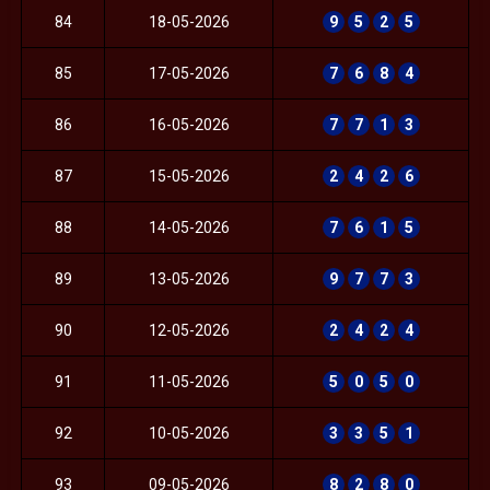
84
18-05-2026
9
5
2
5
85
17-05-2026
7
6
8
4
86
16-05-2026
7
7
1
3
87
15-05-2026
2
4
2
6
88
14-05-2026
7
6
1
5
89
13-05-2026
9
7
7
3
90
12-05-2026
2
4
2
4
91
11-05-2026
5
0
5
0
92
10-05-2026
3
3
5
1
93
09-05-2026
8
2
8
0