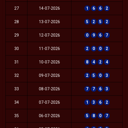
27
14-07-2026
1
6
6
2
28
13-07-2026
5
2
5
2
29
12-07-2026
0
9
6
7
30
11-07-2026
2
0
0
2
31
10-07-2026
8
4
2
4
32
09-07-2026
2
5
0
3
33
08-07-2026
7
7
6
3
34
07-07-2026
1
3
6
2
35
06-07-2026
5
8
0
7