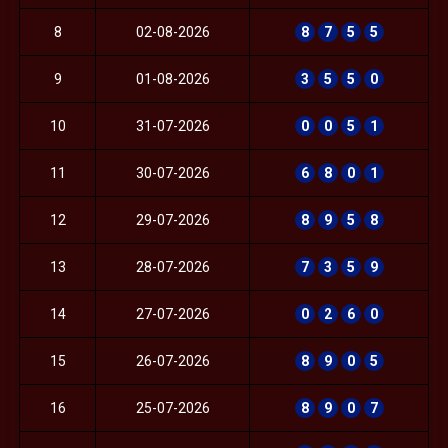
8
02-08-2026
8
7
5
5
9
01-08-2026
3
5
5
0
10
31-07-2026
0
0
5
1
11
30-07-2026
6
8
0
1
12
29-07-2026
8
9
5
8
13
28-07-2026
7
3
5
9
14
27-07-2026
0
2
6
0
15
26-07-2026
8
9
0
5
16
25-07-2026
8
9
0
7