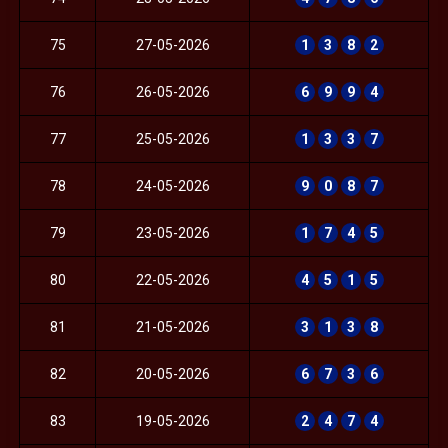
75
27-05-2026
1
3
8
2
76
26-05-2026
6
9
9
4
77
25-05-2026
1
3
3
7
78
24-05-2026
9
0
8
7
79
23-05-2026
1
7
4
5
80
22-05-2026
4
5
1
5
81
21-05-2026
3
1
3
8
82
20-05-2026
6
7
3
6
83
19-05-2026
2
4
7
4