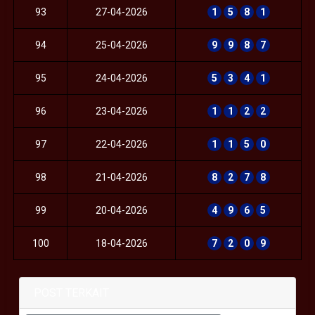
93
27-04-2026
1
5
8
1
94
25-04-2026
9
9
8
7
95
24-04-2026
5
3
4
1
96
23-04-2026
1
1
2
2
97
22-04-2026
1
1
5
0
98
21-04-2026
8
2
7
8
99
20-04-2026
4
9
6
5
100
18-04-2026
7
2
0
9
POST TERKAIT