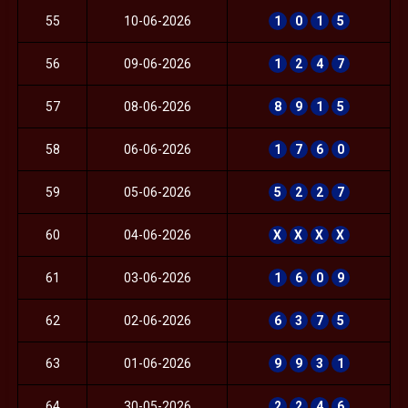
55
10-06-2026
1
0
1
5
56
09-06-2026
1
2
4
7
57
08-06-2026
8
9
1
5
58
06-06-2026
1
7
6
0
59
05-06-2026
5
2
2
7
60
04-06-2026
X
X
X
X
61
03-06-2026
1
6
0
9
62
02-06-2026
6
3
7
5
63
01-06-2026
9
9
3
1
64
30-05-2026
2
2
4
6