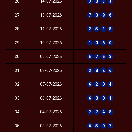
26
14-07-2026
3
8
3
3
27
13-07-2026
7
0
9
6
28
11-07-2026
2
5
2
8
29
10-07-2026
1
0
6
0
30
09-07-2026
5
7
6
8
31
08-07-2026
3
8
2
6
32
07-07-2026
6
2
0
4
33
06-07-2026
6
8
8
1
34
04-07-2026
2
7
4
8
35
03-07-2026
6
5
0
7