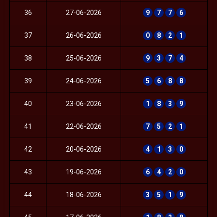
36
27-06-2026
9
7
7
6
37
26-06-2026
0
8
2
1
38
25-06-2026
9
3
7
4
39
24-06-2026
5
6
8
8
40
23-06-2026
1
8
3
9
41
22-06-2026
7
5
2
1
42
20-06-2026
4
1
3
0
43
19-06-2026
6
4
2
0
44
18-06-2026
3
5
1
9