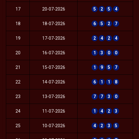
17
20-07-2026
5
2
5
4
18
18-07-2026
6
5
2
7
19
17-07-2026
2
4
2
4
20
16-07-2026
1
3
0
0
21
15-07-2026
1
9
5
7
22
14-07-2026
6
1
1
8
23
13-07-2026
7
7
3
0
24
11-07-2026
1
4
2
3
25
10-07-2026
4
2
3
5