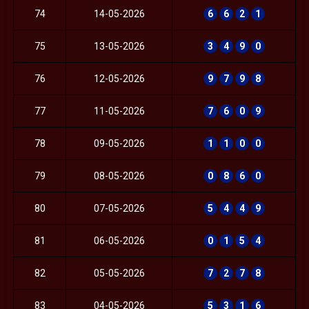
74
14-05-2026
6
6
2
1
75
13-05-2026
3
4
9
0
76
12-05-2026
9
7
9
8
77
11-05-2026
7
6
0
9
78
09-05-2026
1
1
0
0
79
08-05-2026
0
8
6
0
80
07-05-2026
5
4
4
9
81
06-05-2026
0
1
5
4
82
05-05-2026
7
2
7
8
83
04-05-2026
5
3
1
6