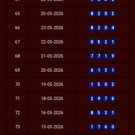
65
25-05-2026
8
2
0
2
66
23-05-2026
8
2
0
4
67
22-05-2026
0
5
2
1
68
21-05-2026
7
7
1
9
69
20-05-2026
6
1
3
1
70
19-05-2026
1
5
0
2
71
18-05-2026
2
9
7
6
72
16-05-2026
8
5
3
1
73
15-05-2026
1
7
6
0