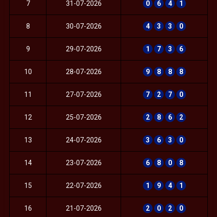
7
31-07-2026
0
6
4
1
8
30-07-2026
4
3
3
0
9
29-07-2026
1
7
3
6
10
28-07-2026
9
8
8
8
11
27-07-2026
7
2
7
0
12
25-07-2026
2
8
6
2
13
24-07-2026
3
6
3
0
14
23-07-2026
6
8
0
8
15
22-07-2026
1
9
4
1
16
21-07-2026
2
0
2
0