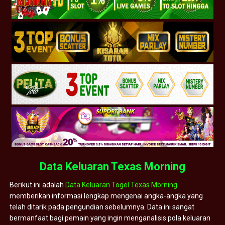
Data Keluaran Texas Morning
Berikut ini adalah
Data Keluaran Togel Texas Morning
memberikan informasi lengkap mengenai angka-angka yang
telah ditarik pada pengundian sebelumnya. Data ini sangat
bermanfaat bagi pemain yang ingin menganalisis pola keluaran