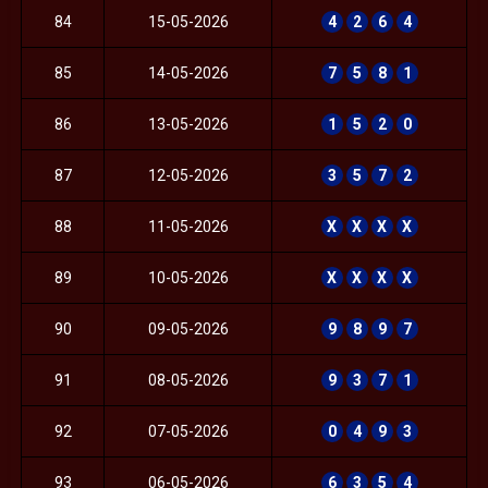
84
15-05-2026
4
2
6
4
85
14-05-2026
7
5
8
1
86
13-05-2026
1
5
2
0
87
12-05-2026
3
5
7
2
88
11-05-2026
X
X
X
X
89
10-05-2026
X
X
X
X
90
09-05-2026
9
8
9
7
91
08-05-2026
9
3
7
1
92
07-05-2026
0
4
9
3
93
06-05-2026
6
3
5
4