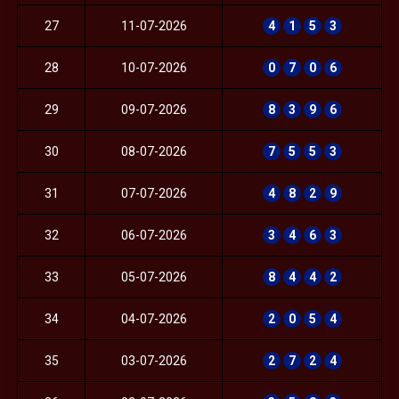
27
11-07-2026
4
1
5
3
28
10-07-2026
0
7
0
6
29
09-07-2026
8
3
9
6
30
08-07-2026
7
5
5
3
31
07-07-2026
4
8
2
9
32
06-07-2026
3
4
6
3
33
05-07-2026
8
4
4
2
34
04-07-2026
2
0
5
4
35
03-07-2026
2
7
2
4