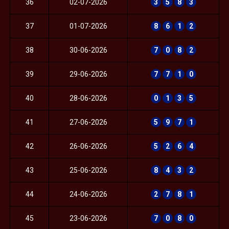
36
02-07-2026
3
5
8
3
37
01-07-2026
8
6
1
2
38
30-06-2026
7
0
8
2
39
29-06-2026
7
7
1
0
40
28-06-2026
0
1
3
5
41
27-06-2026
5
9
7
1
42
26-06-2026
5
2
6
4
43
25-06-2026
8
4
3
2
44
24-06-2026
2
7
8
1
45
23-06-2026
7
0
8
0