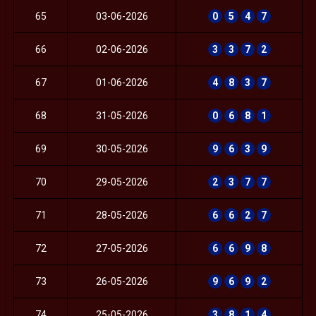
65
03-06-2026
0
5
4
7
66
02-06-2026
3
3
7
2
67
01-06-2026
4
8
3
7
68
31-05-2026
0
6
8
1
69
30-05-2026
9
6
3
9
70
29-05-2026
2
3
7
7
71
28-05-2026
6
6
2
7
72
27-05-2026
6
6
9
8
73
26-05-2026
9
6
9
2
74
25-05-2026
3
8
1
4