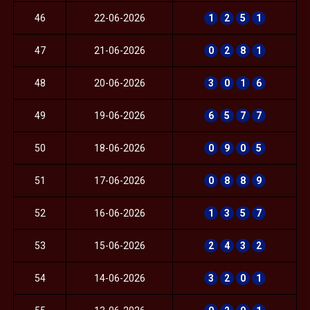
46
22-06-2026
1
2
5
1
47
21-06-2026
0
2
8
1
48
20-06-2026
3
0
1
6
49
19-06-2026
6
5
7
7
50
18-06-2026
0
9
0
5
51
17-06-2026
0
8
8
9
52
16-06-2026
1
3
5
7
53
15-06-2026
2
4
3
2
54
14-06-2026
3
2
0
1