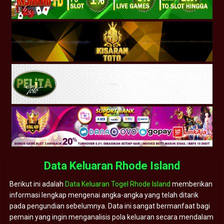
Data Keluaran Rhode Island
Berikut ini adalah
Data Keluaran Togel Rhode Island
memberikan
informasi lengkap mengenai angka-angka yang telah ditarik
pada pengundian sebelumnya. Data ini sangat bermanfaat bagi
pemain yang ingin menganalisis pola keluaran secara mendalam