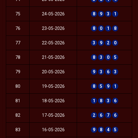
75
24-05-2026
8
9
3
1
76
23-05-2026
8
0
1
8
77
22-05-2026
3
9
2
0
78
21-05-2026
8
3
0
5
79
20-05-2026
9
3
6
3
80
19-05-2026
8
5
9
1
81
18-05-2026
1
8
3
6
82
17-05-2026
2
6
7
6
83
16-05-2026
9
8
4
5