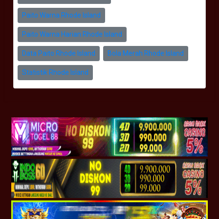
Paito Warna Rhode Island
Paito Warna Harian Rhode Island
Data Paito Rhode Island
Bola Merah Rhode Island
Statistik Rhode Island