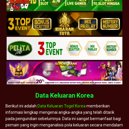
Data Keluaran Korea
Berikut ini adalah
Data Keluaran Togel Korea
memberikan
informasi lengkap mengenai angka-angka yang telah ditarik
pada pengundian sebelumnya. Data ini sangat bermanfaat bagi
pemain yang ingin menganalisis pola keluaran secara mendalam