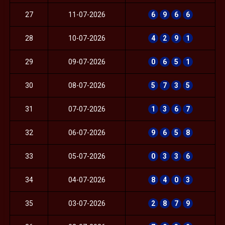
27
11-07-2026
6
9
6
6
28
10-07-2026
4
2
9
1
29
09-07-2026
0
6
5
1
30
08-07-2026
5
7
3
5
31
07-07-2026
1
3
6
7
32
06-07-2026
9
6
5
8
33
05-07-2026
0
3
3
6
34
04-07-2026
8
4
0
3
35
03-07-2026
2
8
7
9