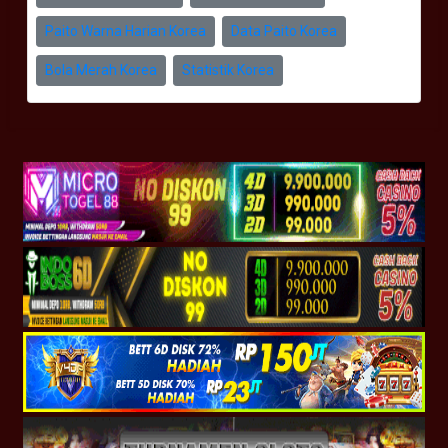
Paito Warna Harian Korea
Data Paito Korea
Bola Merah Korea
Statistik Korea