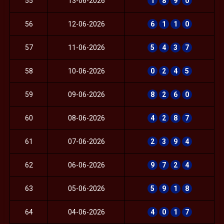
55
13-06-2026
1
8
9
0
56
12-06-2026
6
1
1
0
57
11-06-2026
5
4
3
7
58
10-06-2026
0
2
4
5
59
09-06-2026
8
2
6
0
60
08-06-2026
4
2
8
7
61
07-06-2026
2
3
9
4
62
06-06-2026
9
7
2
4
63
05-06-2026
5
9
1
8
64
04-06-2026
4
0
1
7