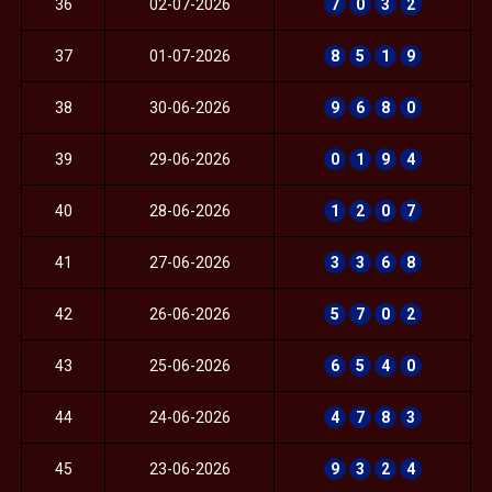
36
02-07-2026
7
0
3
2
37
01-07-2026
8
5
1
9
38
30-06-2026
9
6
8
0
39
29-06-2026
0
1
9
4
40
28-06-2026
1
2
0
7
41
27-06-2026
3
3
6
8
42
26-06-2026
5
7
0
2
43
25-06-2026
6
5
4
0
44
24-06-2026
4
7
8
3
45
23-06-2026
9
3
2
4