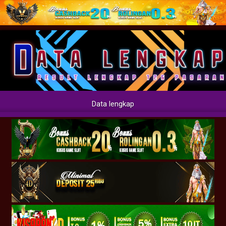
Data lengkap