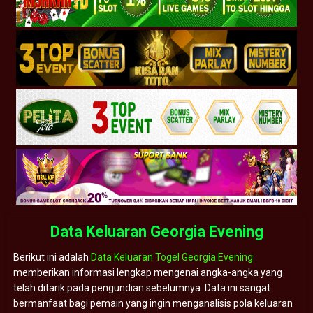
Data Keluaran Georgia Evening
Berikut ini adalah
Data Keluaran Togel Georgia Evening
memberikan informasi lengkap mengenai angka-angka yang
telah ditarik pada pengundian sebelumnya. Data ini sangat
bermanfaat bagi pemain yang ingin menganalisis pola keluaran