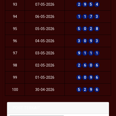
93
07-05-2026
2
9
5
4
94
06-05-2026
1
1
7
3
95
05-05-2026
5
0
2
8
96
04-05-2026
3
0
9
3
97
03-05-2026
9
1
1
1
98
02-05-2026
2
6
0
6
99
01-05-2026
6
0
9
6
100
30-04-2026
5
2
9
6
POST TERKAIT