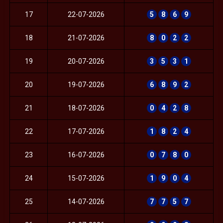
17
22-07-2026
5
8
6
9
18
21-07-2026
8
0
2
2
19
20-07-2026
3
5
3
1
20
19-07-2026
6
8
9
2
21
18-07-2026
0
4
2
8
22
17-07-2026
1
8
2
4
23
16-07-2026
0
7
8
0
24
15-07-2026
1
9
0
4
25
14-07-2026
7
7
5
7