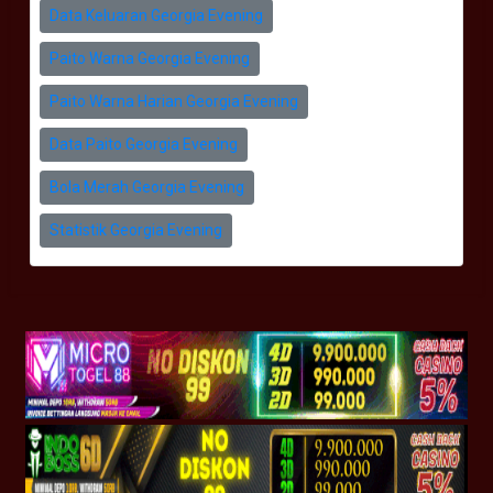
Data Keluaran Georgia Evening
Paito Warna Georgia Evening
Paito Warna Harian Georgia Evening
Data Paito Georgia Evening
Bola Merah Georgia Evening
Statistik Georgia Evening