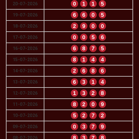
0
1
1
5
20-07-2026
6
6
0
5
19-07-2026
2
9
0
0
18-07-2026
0
0
5
6
17-07-2026
6
8
7
5
16-07-2026
8
1
4
4
15-07-2026
2
6
8
6
14-07-2026
6
3
1
4
13-07-2026
1
3
2
8
12-07-2026
8
2
0
9
11-07-2026
5
2
7
2
10-07-2026
0
3
7
9
09-07-2026
8
3
7
8
08-07-2026