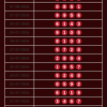
0
8
8
1
01-08-2026
9
9
5
6
31-07-2026
6
1
4
3
30-07-2026
9
1
0
0
29-07-2026
8
1
0
3
28-07-2026
5
7
2
0
27-07-2026
2
8
9
4
26-07-2026
1
9
5
7
25-07-2026
5
2
4
0
24-07-2026
0
5
9
2
23-07-2026
6
1
1
9
22-07-2026
3
4
6
7
21-07-2026