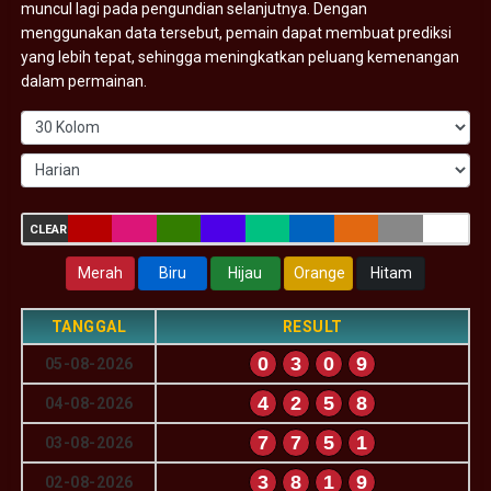
muncul lagi pada pengundian selanjutnya. Dengan
menggunakan data tersebut, pemain dapat membuat prediksi
yang lebih tepat, sehingga meningkatkan peluang kemenangan
dalam permainan.
CLEAR
Merah
Biru
Hijau
Orange
Hitam
TANGGAL
RESULT
0
3
0
9
05-08-2026
4
2
5
8
04-08-2026
7
7
5
1
03-08-2026
3
8
1
9
02-08-2026