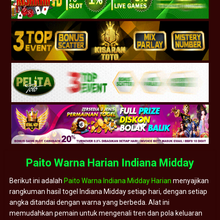
Paito Warna Harian Indiana Midday
Berikut ini adalah
Paito Warna Indiana Midday Harian
menyajikan
rangkuman hasil togel Indiana Midday setiap hari, dengan setiap
angka ditandai dengan warna yang berbeda. Alat ini
memudahkan pemain untuk mengenali tren dan pola keluaran