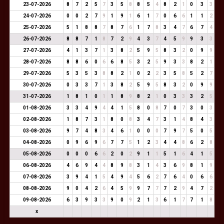
23-07-2026
8
7
2
5
7
3
5
8
8
5
4
8
2
1
0
3
3
24-07-2026
0
0
2
7
9
1
9
1
6
1
7
0
6
6
1
1
2
25-07-2026
5
1
8
8
7
8
7
6
1
7
8
3
4
7
6
7
4
26-07-2026
8
8
7
1
8
7
2
9
4
3
7
4
5
9
9
3
3
27-07-2026
4
1
3
7
1
3
8
2
5
9
5
8
3
2
0
9
9
28-07-2026
8
8
6
0
6
6
8
5
3
2
5
9
3
3
8
2
1
29-07-2026
5
3
5
3
8
8
2
1
0
2
2
3
5
8
5
2
7
30-07-2026
0
3
3
7
1
3
8
2
5
9
5
8
3
2
0
9
9
31-07-2026
1
8
1
0
1
1
8
9
8
2
1
0
3
3
3
2
5
01-08-2026
3
3
4
9
4
4
1
5
8
0
8
7
0
7
3
0
3
02-08-2026
1
8
7
3
1
8
0
8
3
4
7
3
1
4
8
4
3
03-08-2026
9
7
4
8
3
4
6
1
0
0
0
7
9
7
5
0
5
04-08-2026
0
9
6
9
6
7
7
5
1
2
3
4
4
8
6
2
8
05-08-2026
0
0
0
6
6
2
0
2
9
1
1
5
1
6
4
1
5
06-08-2026
4
6
9
4
4
8
9
8
3
1
4
3
6
9
8
1
9
07-08-2026
3
9
4
1
5
4
9
4
5
6
2
7
6
4
0
6
6
08-08-2026
9
0
4
2
6
4
5
9
9
7
7
7
2
9
4
7
2
09-08-2026
6
3
9
3
3
9
0
9
2
1
3
6
1
7
7
1
8
x