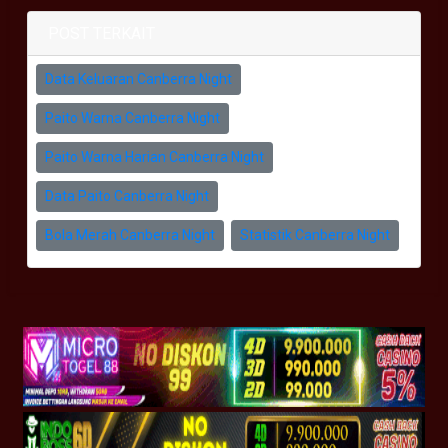
POST TERKAIT
Data Keluaran Canberra Night
Paito Warna Canberra Night
Paito Warna Harian Canberra Night
Data Paito Canberra Night
Bola Merah Canberra Night
Statistik Canberra Night