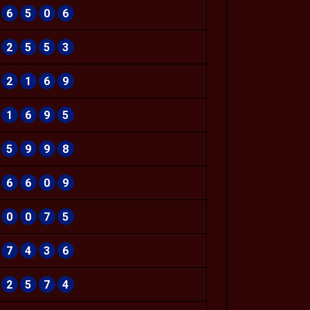
6
5
0
6
2
5
5
3
2
1
6
9
1
6
9
5
5
9
9
8
6
6
0
9
0
0
7
5
7
4
3
6
2
5
7
4