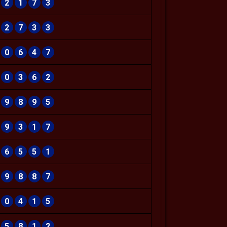
2
1
7
3
2
7
3
3
0
6
4
7
0
3
6
2
9
8
9
5
9
3
1
7
6
5
5
1
9
8
8
7
0
4
1
5
5
8
1
2