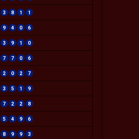
3
8
1
1
9
4
0
6
3
9
1
0
7
7
0
6
2
0
2
7
3
5
1
9
7
2
2
8
5
4
9
6
8
9
9
3