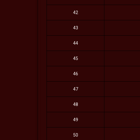
42
43
44
45
46
47
48
49
50