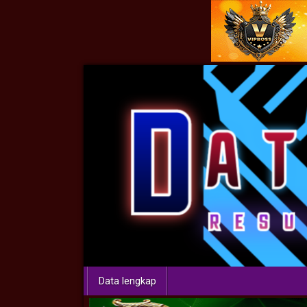
Data lengkap