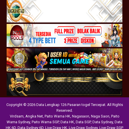
Copyright © 2026 Data Lengkap 126 Pasaran togel Tercepat. All Rights
Reserved.
Virdsam
,
Angka Net
,
Paito Warna HK
,
Nagasaon
,
Naga Saon
,
Paito
Warna Sydney
,
Paito Warna SGP
,
Data HK
,
Data SGP
,
Data Sydney
,
Data
HK 6D
,
Data Sydney 6D
,
Live Draw HK
,
Live Draw Sydney
,
Live Draw SGP
,