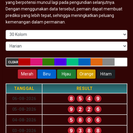
yang berpotensi muncul lagi pada pengundian selanjutnya.
Dengan menggunakan data tersebut, pemain dapat membuat
prediksi yang lebih tepat, sehingga meningkatkan peluang
kemenangan dalam permainan.
CLEAR
Merah
Biru
Hijau
Orange
Hitam
TANGGAL
RESULT
8
5
4
9
06-08-2026
9
2
2
6
05-08-2026
5
8
0
6
04-08-2026
9
3
8
8
03-08-2026