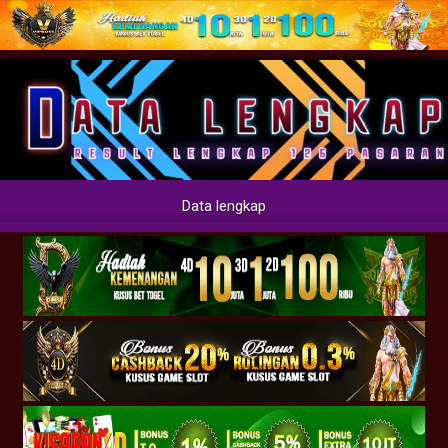
Data lengkap