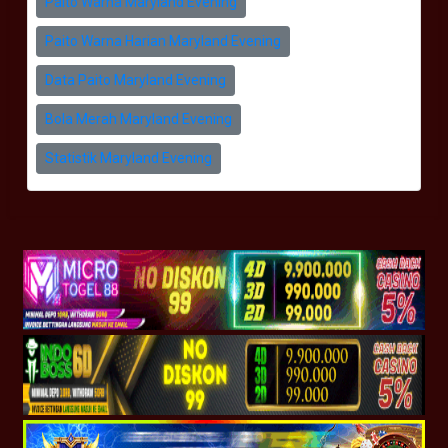
Paito Warna Maryland Evening
Paito Warna Harian Maryland Evening
Data Paito Maryland Evening
Bola Merah Maryland Evening
Statistik Maryland Evening