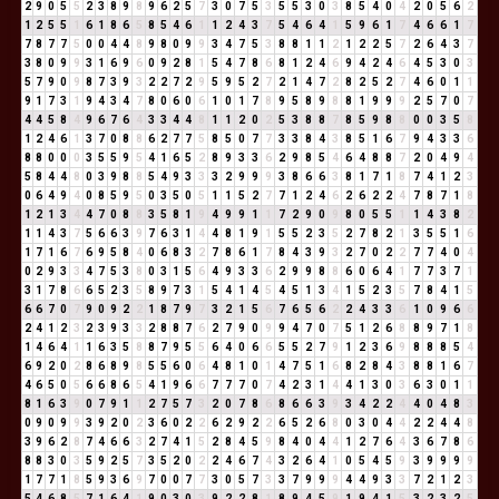
2
9
0
5
5
2
3
8
9
8
9
6
2
5
7
3
0
7
5
3
5
5
3
0
3
8
5
4
0
4
2
0
5
6
2
1
2
5
5
1
6
1
8
6
5
8
5
4
6
1
1
2
4
3
7
5
4
6
4
1
5
9
6
1
7
4
6
6
1
7
7
8
7
7
5
0
0
4
4
8
9
8
0
9
9
3
4
7
5
3
8
8
1
1
2
1
2
2
5
7
2
6
4
3
7
3
8
0
9
9
3
1
6
9
6
0
9
2
8
1
5
4
7
8
6
8
1
2
4
6
9
4
2
4
6
4
5
3
0
3
5
7
9
0
9
8
7
3
9
3
2
2
7
2
9
5
9
5
2
7
2
1
4
7
2
8
2
5
2
7
4
6
0
1
1
9
1
7
3
1
9
4
3
4
7
8
0
6
0
6
1
0
1
7
8
9
5
8
9
8
8
1
9
9
9
2
5
7
0
7
4
4
5
8
4
9
6
7
6
4
3
3
4
4
8
1
1
2
0
2
5
3
8
8
7
8
5
9
8
8
0
0
3
5
8
1
2
4
6
1
3
7
0
8
8
6
2
7
7
5
8
5
0
7
7
3
3
8
4
3
8
5
1
6
7
9
4
3
3
6
8
8
0
0
0
3
5
5
9
5
4
1
6
5
2
8
9
3
3
6
2
9
8
5
4
6
4
8
8
7
2
0
4
9
4
5
8
4
4
8
0
3
9
8
8
5
4
9
3
3
3
2
9
9
9
3
8
6
6
3
8
1
7
1
8
7
4
1
2
3
0
6
4
9
4
0
8
5
9
5
0
3
5
0
5
1
1
5
2
7
7
1
2
4
6
2
6
2
2
4
7
8
7
1
8
1
2
1
3
4
4
7
0
8
8
3
5
8
1
9
4
9
9
1
1
7
2
9
0
9
8
0
5
5
1
1
4
3
8
2
1
1
4
3
7
5
6
6
3
9
7
6
3
1
4
4
8
1
9
1
5
5
2
3
5
2
7
8
2
1
3
5
5
1
6
1
7
1
6
7
6
9
5
8
4
0
6
8
3
2
7
8
6
1
7
8
4
3
9
3
2
7
0
2
2
7
7
4
0
4
0
2
9
3
3
4
7
5
3
8
0
3
1
5
6
4
9
3
3
6
2
9
9
8
8
6
0
6
4
1
7
7
3
7
1
3
1
7
8
6
6
5
2
3
5
8
9
7
3
1
5
4
1
4
5
4
5
1
3
4
1
5
2
3
5
7
8
4
1
5
6
6
7
0
7
9
0
9
2
2
1
8
7
9
7
3
2
1
5
6
7
6
5
6
2
2
4
3
3
6
1
0
9
6
6
2
4
1
2
3
2
3
9
3
3
2
8
8
7
6
2
7
9
0
9
9
4
7
0
7
5
1
2
6
8
8
9
7
1
8
1
4
6
4
1
1
6
3
5
8
8
7
9
5
5
6
4
0
6
6
5
5
2
7
9
1
2
3
6
9
8
8
8
5
4
6
9
2
0
2
8
6
8
9
8
5
5
6
0
6
4
8
1
0
1
4
7
5
1
6
8
2
8
4
3
8
8
1
6
7
4
6
5
0
5
6
6
8
6
5
4
1
9
6
6
7
7
7
0
7
4
2
3
1
4
4
1
3
0
3
6
3
0
1
1
8
1
6
3
9
0
7
9
1
1
2
7
5
7
3
2
0
7
8
6
8
6
6
3
9
3
4
2
2
4
4
0
4
8
3
0
9
0
9
9
3
9
2
0
2
3
6
0
2
2
6
2
9
2
2
6
5
2
6
8
0
3
0
4
4
2
2
4
4
8
3
9
6
2
8
7
4
6
6
3
2
7
4
1
5
2
8
4
5
9
8
4
0
4
4
1
2
7
6
4
3
6
7
8
6
8
8
3
0
3
5
9
2
5
7
3
5
2
0
2
2
4
6
7
4
3
2
6
4
1
0
5
4
5
9
3
9
9
9
9
1
7
7
1
8
5
9
3
6
9
7
0
0
7
7
3
0
5
7
3
3
7
9
9
9
4
4
9
3
3
7
2
1
2
3
5
4
6
8
5
7
1
6
4
1
9
0
3
0
3
9
2
2
8
1
8
9
4
5
9
1
9
4
1
5
3
2
3
2
5