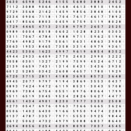
3
6
3
0
3
6
5
9
8
8
5
2
4
6
1
4
1
5
5
1
5
6
8
0
8
3
8
8
3
2
2
4
5
2
7
7
1
1
2
3
3
0
8
8
7
9
0
6
4
1
4
1
6
8
5
4
6
1
3
4
9
8
1
0
1
1
9
6
0
6
9
7
2
9
2
3
5
6
8
5
2
1
4
2
6
1
4
5
9
5
9
8
5
6
2
3
8
4
8
3
4
1
0
0
0
2
3
3
4
7
0
9
0
6
6
7
1
1
8
9
1
7
0
4
4
7
6
1
7
8
4
6
1
7
8
7
8
9
2
2
6
4
1
7
8
8
5
6
6
3
8
8
0
3
3
0
4
5
9
5
0
7
5
9
5
5
1
1
9
1
8
0
2
8
1
1
7
2
9
2
4
4
6
5
2
4
7
1
3
4
2
1
3
8
2
9
7
9
7
7
2
6
5
7
3
2
5
2
5
7
0
9
8
9
8
0
0
0
4
4
8
0
1
8
9
0
6
0
2
2
1
0
2
8
1
8
2
3
4
7
0
3
0
3
3
1
3
1
1
2
7
0
6
7
4
4
7
8
4
3
1
9
8
8
7
9
7
1
1
2
5
9
6
2
8
5
1
9
6
6
7
7
6
9
6
4
9
8
2
1
9
1
7
9
7
5
0
6
1
7
0
6
3
1
4
4
8
6
3
9
3
9
0
8
8
3
0
6
3
9
1
9
5
3
8
8
4
6
5
2
7
3
5
8
4
3
3
1
4
5
0
9
7
9
7
9
3
6
1
7
4
4
2
3
5
5
3
0
6
6
1
6
2
3
5
4
9
9
7
7
9
6
1
9
1
6
8
5
4
9
8
3
5
2
7
4
9
4
4
8
2
9
3
3
6
6
4
0
9
9
2
7
7
0
7
2
4
0
3
3
2
9
9
0
9
3
2
2
2
4
7
0
5
8
4
0
3
0
1
1
1
3
2
7
9
2
1
9
9
9
7
5
9
9
9
4
5
2
4
6
6
7
1
2
3
2
1
3
9
3
0
6
5
9
5
7
4
3
1
4
1
3
1
4
5
0
4
3
1
4
3
4
3
6
9
3
9
3
0
3
6
0
1
2
3
5
2
8
5
4
0
3
4
2
6
2
6
0
8
8
4
6
5
7
3
1
7
8
0
8
1
9
2
9
2
6
7
2
0
2
3
7
1
5
6
2
8
1
1
2
4
1
8
8
7
3
6
9
5
5
8
5
7
2
9
3
6
4
8
3
4
9
4
5
9
2
0
7
7
5
9
7
9
7
7
9
1
9
4
4
3
8
6
9
6
3
5
5
3
8
0
4
3
7
1
0
8
9
3
3
7
4
2
4
6
9
4
7
2
9
6
1
1
9
1
8
5
3
1
4
3
0
4
3
7
5
7
0
8
8
0
9
6
9
6
7
3
8
4
3
6
7
5
4
9
0
5
5
1
6
0
9
7
6
4
8
0
6
4
1
1
7
9
9
9
5
5
1
1
2
6
5
1
9
1
3
0
4
5
9
9
5
3
4
7
2
8
2
6
8
5
6
2
7
9
4
4
7
7
5
4
5
6
1
7
1
4
3
4
7
4
9
0
1
1
8
2
3
0
3
7
9
7
7
5
3
3
3
0
3
2
5
0
8
8
0
2
7
3
1
0
5
4
7
2
6
9
7
6
4
0
9
6
3
9
7
3
6
6
3
5
6
6
5
2
3
6
2
6
8
0
5
0
6
6
1
4
0
2
2
6
4
3
0
3
9
1
6
6
3
5
9
5
0
5
9
4
7
4
2
2
2
8
0
8
0
1
3
7
1
4
7
8
7
6
3
3
5
7
3
7
9
7
1
8
5
5
5
3
8
3
9
2
5
7
9
8
4
4
8
0
6
1
2
3
5
0
6
2
8
4
7
3
2
5
4
9
7
9
7
5
0
8
8
7
6
8
3
7
1
8
6
4
0
4
2
6
9
4
4
8
0
5
6
2
0
2
5
4
9
0
2
0
9
9
8
0
9
0
9
7
0
3
7
1
4
5
4
5
9